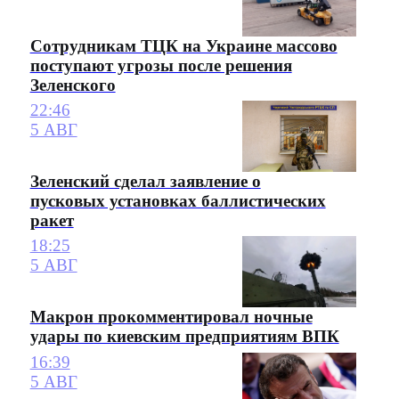
Сотрудникам ТЦК на Украине массово
поступают угрозы после решения
Зеленского
22:46
5 АВГ
Зеленский сделал заявление о
пусковых установках баллистических
ракет
18:25
5 АВГ
Макрон прокомментировал ночные
удары по киевским предприятиям ВПК
16:39
5 АВГ