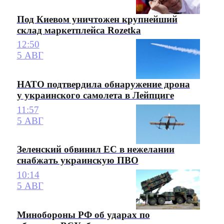
Под Киевом уничтожен крупнейший
склад маркетплейса Rozetka
12:50
5 АВГ
НАТО подтвердила обнаружение дрона
у украинского самолета в Лейпциге
11:57
5 АВГ
Зеленский обвинил ЕС в нежелании
снабжать украинскую ПВО
10:14
5 АВГ
Минобороны РФ об ударах по