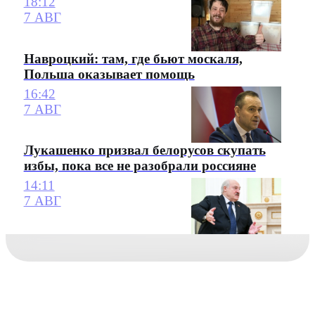
18:12
7 АВГ
Навроцкий: там, где бьют москаля,
Польша оказывает помощь
16:42
7 АВГ
Лукашенко призвал белорусов скупать
избы, пока все не разобрали россияне
14:11
7 АВГ