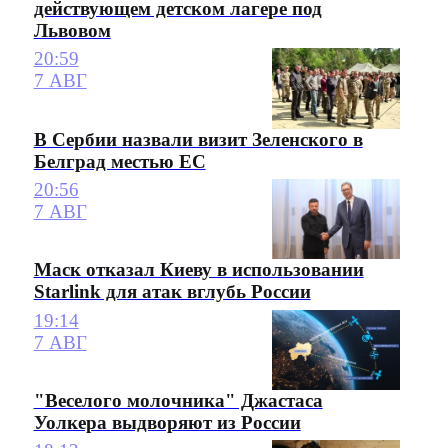
действующем детском лагере под
Львовом
20:59
7 АВГ
В Сербии назвали визит Зеленского в
Белград местью ЕС
20:56
7 АВГ
Маск отказал Киеву в использовании
Starlink для атак вглубь России
19:14
7 АВГ
"Веселого молочника" Джастаса
Уолкера выдворяют из России