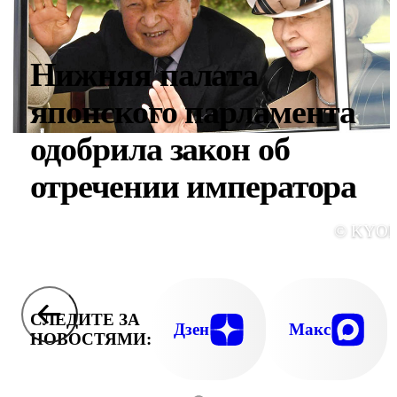
Нижняя палата
японского парламента
одобрила закон об
отречении императора
© KYO
СЛЕДИТЕ ЗА
Дзен
Макс
НОВОСТЯМИ: