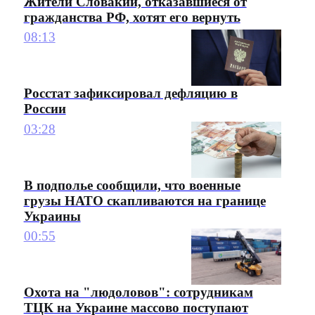
Жители Словакии, отказавшиеся от
гражданства РФ, хотят его вернуть
08:13
Росстат зафиксировал дефляцию в
России
03:28
В подполье сообщили, что военные
грузы НАТО скапливаются на границе
Украины
00:55
Охота на "людоловов": сотрудникам
ТЦК на Украине массово поступают