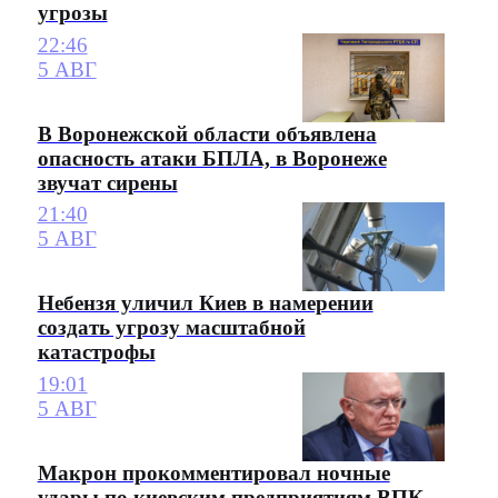
угрозы
22:46
5 АВГ
В Воронежской области объявлена
опасность атаки БПЛА, в Воронеже
звучат сирены
21:40
5 АВГ
Небензя уличил Киев в намерении
создать угрозу масштабной
катастрофы
19:01
5 АВГ
Макрон прокомментировал ночные
удары по киевским предприятиям ВПК