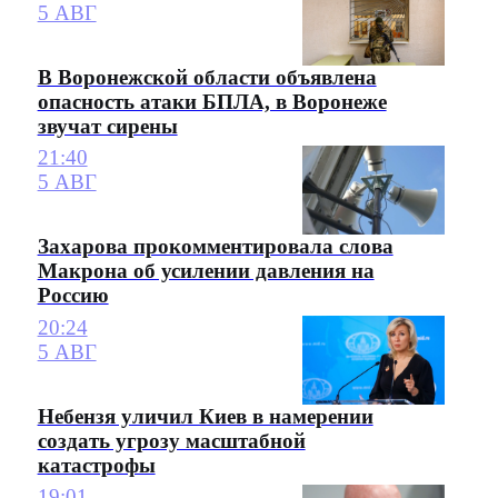
5 АВГ
В Воронежской области объявлена
опасность атаки БПЛА, в Воронеже
звучат сирены
21:40
5 АВГ
Захарова прокомментировала слова
Макрона об усилении давления на
Россию
20:24
5 АВГ
Небензя уличил Киев в намерении
создать угрозу масштабной
катастрофы
19:01