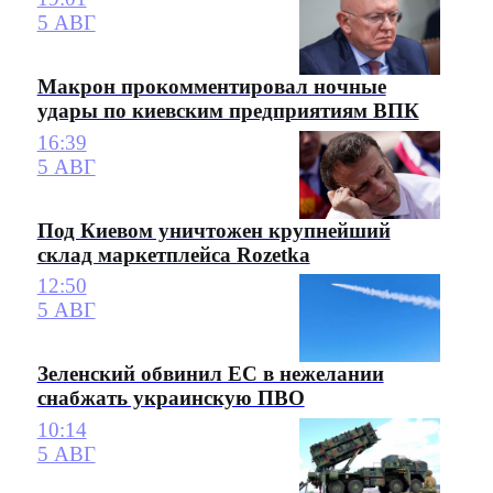
5 АВГ
Макрон прокомментировал ночные
удары по киевским предприятиям ВПК
16:39
5 АВГ
Под Киевом уничтожен крупнейший
склад маркетплейса Rozetka
12:50
5 АВГ
Зеленский обвинил ЕС в нежелании
снабжать украинскую ПВО
10:14
5 АВГ