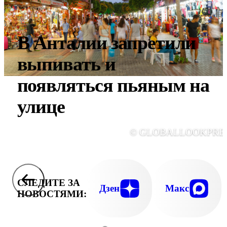
В Анталии запретили
выпивать и
появляться пьяным на
улице
© GLOBALLOOKPRE
СЛЕДИТЕ ЗА
Дзен
Макс
НОВОСТЯМИ: