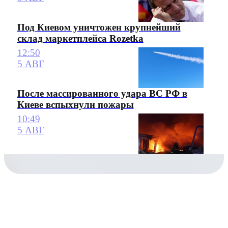
Под Киевом уничтожен крупнейший
склад маркетплейса Rozetka
12:50
5 АВГ
После массированного удара ВС РФ в
Киеве вспыхнули пожары
10:49
5 АВГ