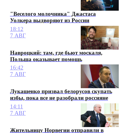
"Веселого молочника" Джастаса
Уолкера выдворяют из России
18:12
7 АВГ
Навроцкий: там, где бьют москаля,
Польша оказывает помощь
16:42
7 АВГ
Лукашенко призвал белорусов скупать
избы, пока все не разобрали россияне
14:11
7 АВГ
Жительницу Норвегии отправили в