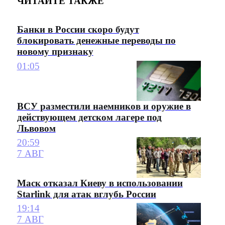
ЧИТАЙТЕ ТАКЖЕ
Банки в России скоро будут
блокировать денежные переводы по
новому признаку
01:05
ВСУ разместили наемников и оружие в
действующем детском лагере под
Львовом
20:59
7 АВГ
Маск отказал Киеву в использовании
Starlink для атак вглубь России
19:14
7 АВГ