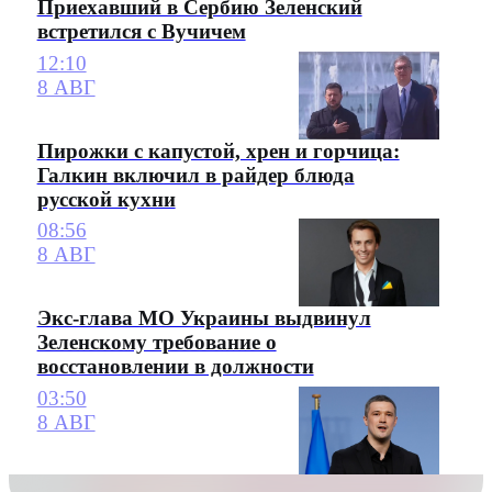
Приехавший в Сербию Зеленский
встретился с Вучичем
12:10
8 АВГ
Пирожки с капустой, хрен и горчица:
Галкин включил в райдер блюда
русской кухни
08:56
8 АВГ
Экс-глава МО Украины выдвинул
Зеленскому требование о
восстановлении в должности
03:50
8 АВГ