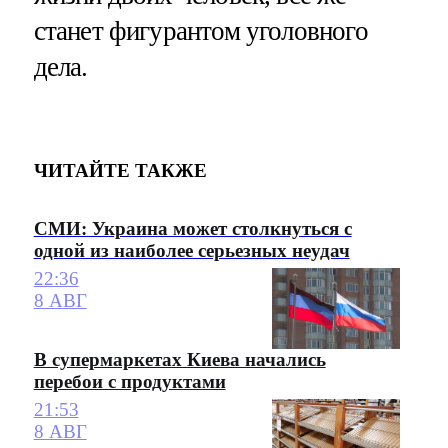
станет фигурантом уголовного
дела.
ЧИТАЙТЕ ТАКЖЕ
СМИ: Украина может столкнуться с
одной из наиболее серьезных неудач
22:36
8 АВГ
В супермаркетах Киева начались
перебои с продуктами
21:53
8 АВГ