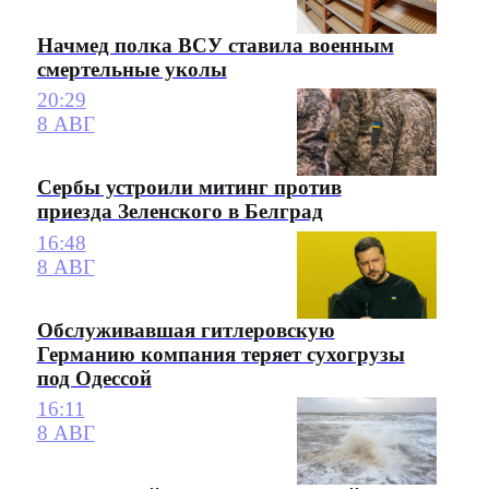
Начмед полка ВСУ ставила военным
смертельные уколы
20:29
8 АВГ
Сербы устроили митинг против
приезда Зеленского в Белград
16:48
8 АВГ
Обслуживавшая гитлеровскую
Германию компания теряет сухогрузы
под Одессой
16:11
8 АВГ