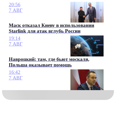
20:56
7 АВГ
Маск отказал Киеву в использовании
Starlink для атак вглубь России
19:14
7 АВГ
Навроцкий: там, где бьют москаля,
Польша оказывает помощь
16:42
7 АВГ