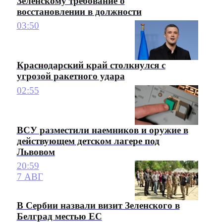
Зеленскому требование о
восстановлении в должности
03:50
Краснодарский край столкнулся с
угрозой ракетного удара
02:55
ВСУ разместили наемников и оружие в
действующем детском лагере под
Львовом
20:59
7 АВГ
В Сербии назвали визит Зеленского в
Белград местью ЕС