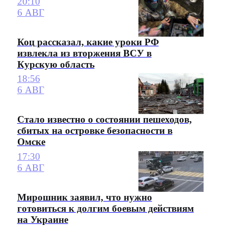
20:10
6 АВГ
Коц рассказал, какие уроки РФ
извлекла из вторжения ВСУ в
Курскую область
18:56
6 АВГ
Стало известно о состоянии пешеходов,
сбитых на островке безопасности в
Омске
17:30
6 АВГ
Мирошник заявил, что нужно
готовиться к долгим боевым действиям
на Украине