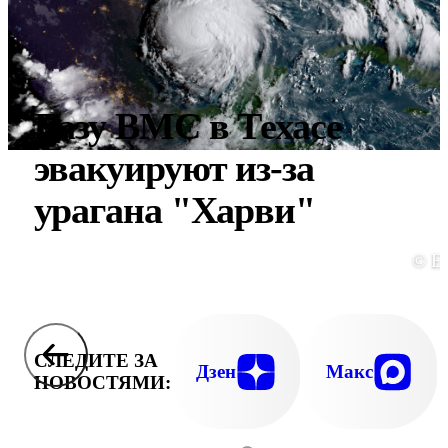
Базу ВМС в Техасе
эвакуируют из-за
урагана "Харви"
© E
СЛЕДИТЕ ЗА
Дзен
Макс
НОВОСТЯМИ: