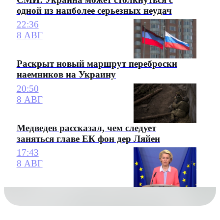
одной из наиболее серьезных неудач
22:36
8 АВГ
Раскрыт новый маршрут переброски
наемников на Украину
20:50
8 АВГ
Медведев рассказал, чем следует
заняться главе ЕК фон дер Ляйен
17:43
8 АВГ