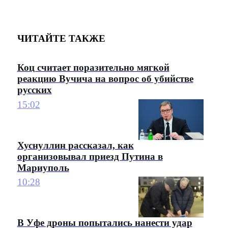
ЧИТАЙТЕ ТАКЖЕ
Коц считает поразительно мягкой
реакцию Вучича на вопрос об убийстве
русских
15:02
Хуснуллин рассказал, как
организовывал приезд Путина в
Мариуполь
10:28
В Уфе дроны попытались нанести удар