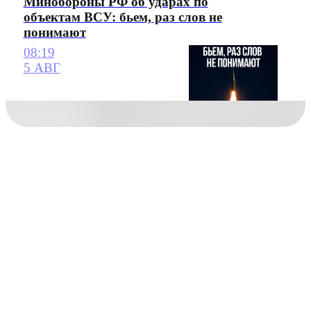
Минобороны РФ об ударах по
объектам ВСУ: бьем, раз слов не
понимают
08:19
5 АВГ