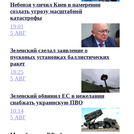
Небензя уличил Киев в намерении
создать угрозу масштабной
катастрофы
19:01
5 АВГ
Зеленский сделал заявление о
пусковых установках баллистических
ракет
18:25
5 АВГ
Зеленский обвинил ЕС в нежелании
снабжать украинскую ПВО
10:14
5 АВГ