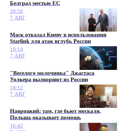
Белград местью ЕС
20:56
7 АВГ
Маск отказал Киеву в использовании
Starlink для атак вглубь России
19:14
7 АВГ
"Веселого молочника" Джастаса
Уолкера выдворяют из России
18:12
7 АВГ
Навроцкий: там, где бьют москаля,
Польша оказывает помощь
16:42