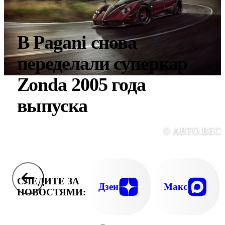
В Pagani снова
переделали суперкар
Zonda 2005 года
выпуска
© АВТО.ВЕС
СЛЕДИТЕ ЗА
Дзен
Макс
НОВОСТЯМИ: