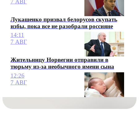
7 АВГ
Лукашенко призвал белорусов скупать
избы, пока все не разобрали россияне
14:11
7 АВГ
Жительницу Норвегии отправили в
тюрьму из-за необычного имени сына
12:26
7 АВГ