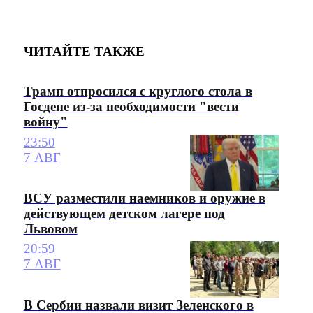
ЧИТАЙТЕ ТАКЖЕ
Трамп отпросился с круглого стола в
Госдепе из-за необходимости "вести
войну"
23:50
7 АВГ
ВСУ разместили наемников и оружие в
действующем детском лагере под
Львовом
20:59
7 АВГ
В Сербии назвали визит Зеленского в