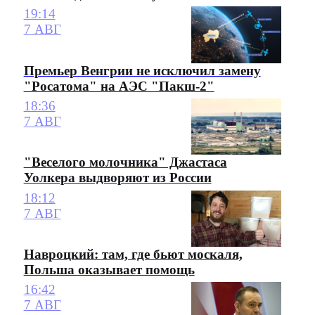
19:14
7 АВГ
Премьер Венгрии не исключил замену
"Росатома" на АЭС "Пакш-2"
18:36
7 АВГ
"Веселого молочника" Джастаса
Уолкера выдворяют из России
18:12
7 АВГ
Навроцкий: там, где бьют москаля,
Польша оказывает помощь
16:42
7 АВГ