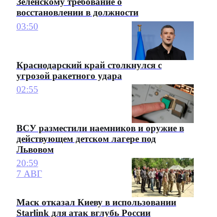
Зеленскому требование о
восстановлении в должности
03:50
Краснодарский край столкнулся с
угрозой ракетного удара
02:55
ВСУ разместили наемников и оружие в
действующем детском лагере под
Львовом
20:59
7 АВГ
Маск отказал Киеву в использовании
Starlink для атак вглубь России