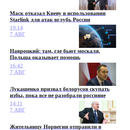
Маск отказал Киеву в использовании
Starlink для атак вглубь России
19:14
7 АВГ
Навроцкий: там, где бьют москаля,
Польша оказывает помощь
16:42
7 АВГ
Лукашенко призвал белорусов скупать
избы, пока все не разобрали россияне
14:11
7 АВГ
Жительницу Норвегии отправили в