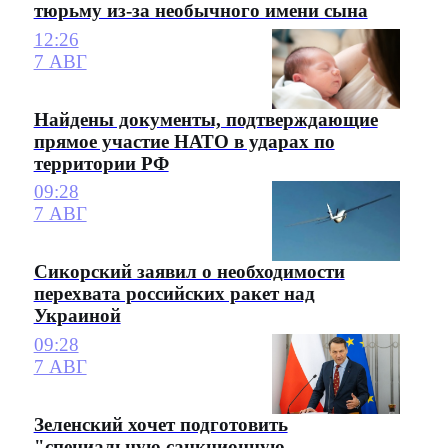
тюрьму из-за необычного имени сына
12:26
7 АВГ
Найдены документы, подтверждающие
прямое участие НАТО в ударах по
территории РФ
09:28
7 АВГ
Сикорский заявил о необходимости
перехвата российских ракет над
Украиной
09:28
7 АВГ
Зеленский хочет подготовить
"специальную санкционную