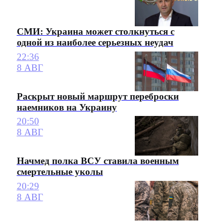
СМИ: Украина может столкнуться с
одной из наиболее серьезных неудач
22:36
8 АВГ
Раскрыт новый маршрут переброски
наемников на Украину
20:50
8 АВГ
Начмед полка ВСУ ставила военным
смертельные уколы
20:29
8 АВГ