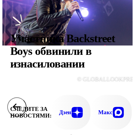
Участника Backstreet
Boys обвинили в
изнасиловании
© GLOBALLOOKPRE
СЛЕДИТЕ ЗА
Дзен
Макс
НОВОСТЯМИ: