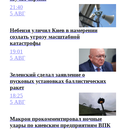
21:40
5 АВГ
Небензя уличил Киев в намерении
создать угрозу масштабной
катастрофы
19:01
5 АВГ
Зеленский сделал заявление о
пусковых установках баллистических
ракет
18:25
5 АВГ
Макрон прокомментировал ночные
удары по киевским предприятиям ВПК