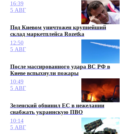
16:39
5 АВГ
Под Киевом уничтожен крупнейший
склад маркетплейса Rozetka
12:50
5 АВГ
После массированного удара ВС РФ в
Киеве вспыхнули пожары
10:49
5 АВГ
Зеленский обвинил ЕС в нежелании
снабжать украинскую ПВО
10:14
5 АВГ