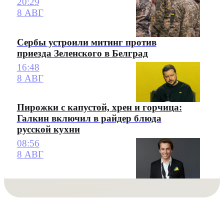
20:29
8 АВГ
Сербы устроили митинг против
приезда Зеленского в Белград
16:48
8 АВГ
Пирожки с капустой, хрен и горчица:
Галкин включил в райдер блюда
русской кухни
08:56
8 АВГ