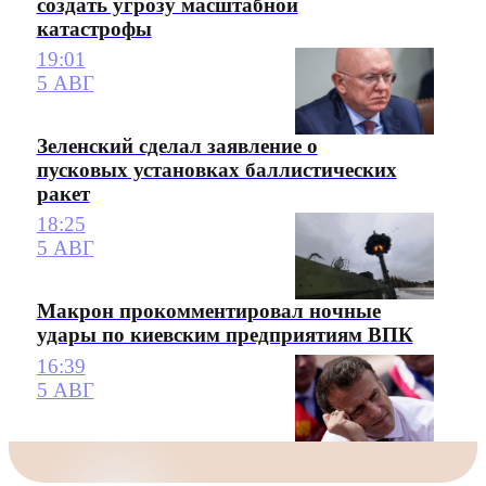
создать угрозу масштабной
катастрофы
19:01
5 АВГ
Зеленский сделал заявление о
пусковых установках баллистических
ракет
18:25
5 АВГ
Макрон прокомментировал ночные
удары по киевским предприятиям ВПК
16:39
5 АВГ