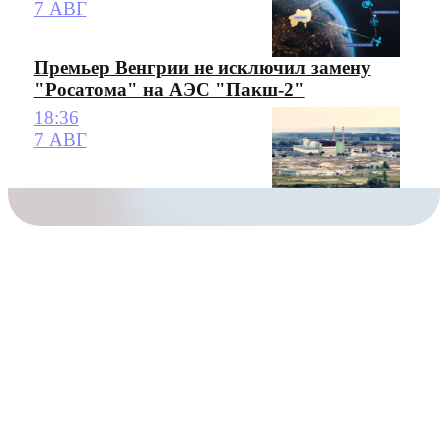
7 АВГ
Премьер Венгрии не исключил замену
"Росатома" на АЭС "Пакш-2"
18:36
7 АВГ