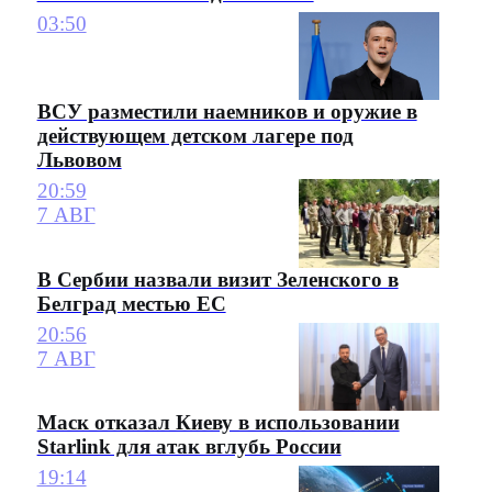
03:50
ВСУ разместили наемников и оружие в
действующем детском лагере под
Львовом
20:59
7 АВГ
В Сербии назвали визит Зеленского в
Белград местью ЕС
20:56
7 АВГ
Маск отказал Киеву в использовании
Starlink для атак вглубь России
19:14