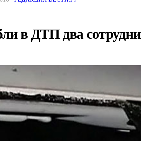
бли в ДТП два сотруд