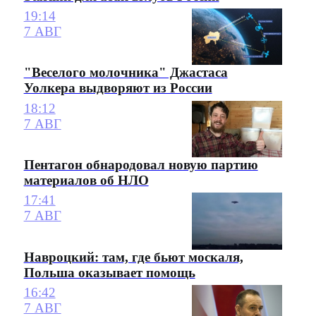
19:14
7 АВГ
"Веселого молочника" Джастаса
Уолкера выдворяют из России
18:12
7 АВГ
Пентагон обнародовал новую партию
материалов об НЛО
17:41
7 АВГ
Навроцкий: там, где бьют москаля,
Польша оказывает помощь
16:42
7 АВГ