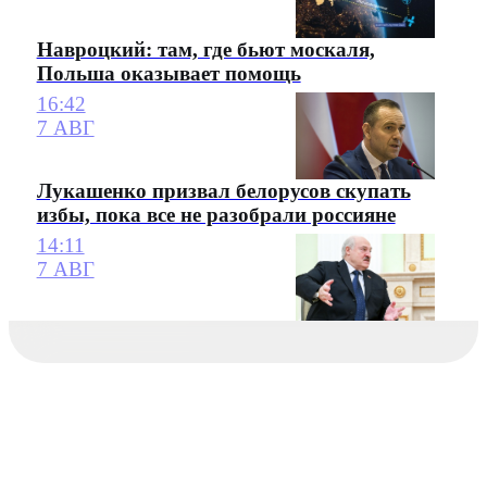
Навроцкий: там, где бьют москаля,
Польша оказывает помощь
16:42
7 АВГ
Лукашенко призвал белорусов скупать
избы, пока все не разобрали россияне
14:11
7 АВГ