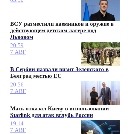
ВСУ разместили наемников и оружие в
действующем детском лагере под
Львовом
20:59
7 АВГ
В Сербии назвали визит Зеленского в
Белград местью ЕС
20:56
7 АВГ
Маск отказал Киеву в использовании
Starlink для атак вглубь России
19:14
7 АВГ