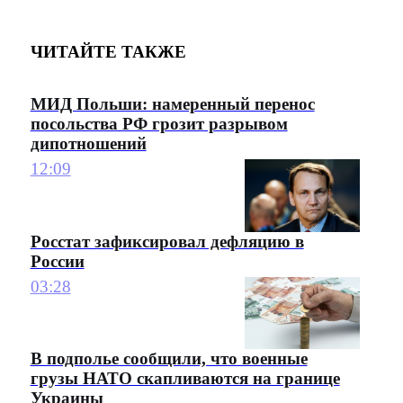
ЧИТАЙТЕ ТАКЖЕ
МИД Польши: намеренный перенос
посольства РФ грозит разрывом
дипотношений
12:09
Росстат зафиксировал дефляцию в
России
03:28
В подполье сообщили, что военные
грузы НАТО скапливаются на границе
Украины