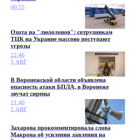
00:55
Охота на "людоловов": сотрудникам
ТЦК на Украине массово поступают
угрозы
22:46
5 АВГ
В Воронежской области объявлена
опасность атаки БПЛА, в Воронеже
звучат сирены
21:40
5 АВГ
Захарова прокомментировала слова
Макрона об усилении давления на