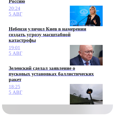
Россию
20:24
5 АВГ
Небензя уличил Киев в намерении
создать угрозу масштабной
катастрофы
19:01
5 АВГ
Зеленский сделал заявление о
пусковых установках баллистических
ракет
18:25
5 АВГ