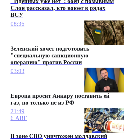
"Идейных уже нет": боец с позывным
Слон рассказал, кто воюет в рядах
ВСУ
08:36
Зеленский хочет подготовить
"специальную санкционную
операцию" против России
03:03
Европа просит Анкару поставить ей
газ, но только не из РФ
21:49
6 АВГ
В зоне СВО уничтожен молдавский