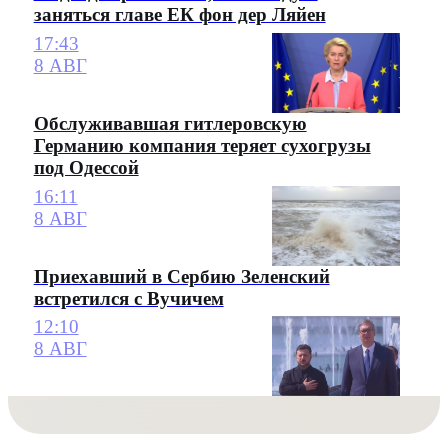
заняться главе ЕК фон дер Ляйен
17:43
8 АВГ
Обслуживавшая гитлеровскую
Германию компания теряет сухогрузы
под Одессой
16:11
8 АВГ
Приехавший в Сербию Зеленский
встретился с Вучичем
12:10
8 АВГ