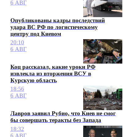
6 АВГ
Опубликованы кадры последствий
удара ВС РФ по логистическому
центру под Киевом
20:10
6 АВГ
Коц рассказал, какие уроки РФ
извлекла из вторжения ВСУ в
Курскую область
18:56
6 АВГ
Лавров заявил Рубио, что Киев не смог
бы совершать теракты без Запада
18:32
6 АВГ