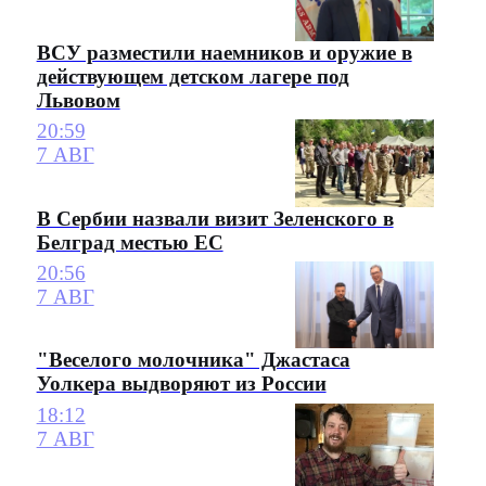
ВСУ разместили наемников и оружие в
действующем детском лагере под
Львовом
20:59
7 АВГ
В Сербии назвали визит Зеленского в
Белград местью ЕС
20:56
7 АВГ
"Веселого молочника" Джастаса
Уолкера выдворяют из России
18:12
7 АВГ