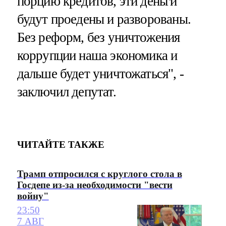
порцию кредитов, эти деньги
будут проедены и разворованы.
Без реформ, без уничтожения
коррупции наша экономика и
дальше будет уничтожаться", -
заключил депутат.
ЧИТАЙТЕ ТАКЖЕ
Трамп отпросился с круглого стола в
Госдепе из-за необходимости "вести
войну"
23:50
7 АВГ