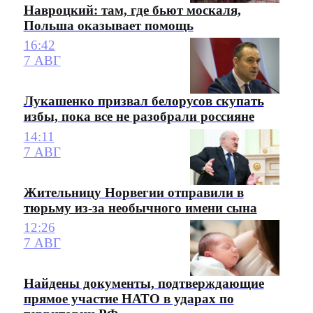
Навроцкий: там, где бьют москаля,
Польша оказывает помощь
16:42
7 АВГ
Лукашенко призвал белорусов скупать
избы, пока все не разобрали россияне
14:11
7 АВГ
Жительницу Норвегии отправили в
тюрьму из-за необычного имени сына
12:26
7 АВГ
Найдены документы, подтверждающие
прямое участие НАТО в ударах по