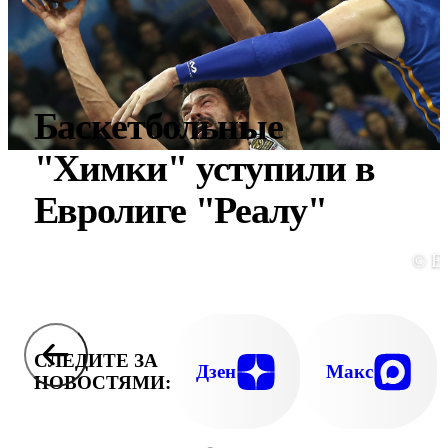
Баскетбольные
"Химки" уступили в
Евролиге "Реалу"
© E
СЛЕДИТЕ ЗА
Дзен
Макс
НОВОСТЯМИ: