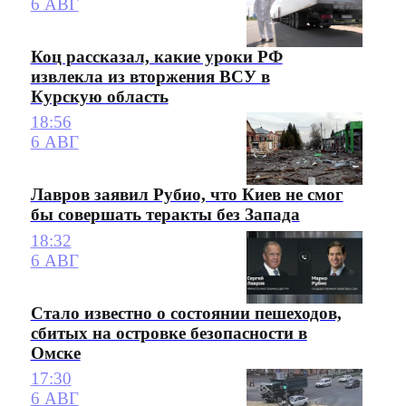
6 АВГ
Коц рассказал, какие уроки РФ
извлекла из вторжения ВСУ в
Курскую область
18:56
6 АВГ
Лавров заявил Рубио, что Киев не смог
бы совершать теракты без Запада
18:32
6 АВГ
Стало известно о состоянии пешеходов,
сбитых на островке безопасности в
Омске
17:30
6 АВГ