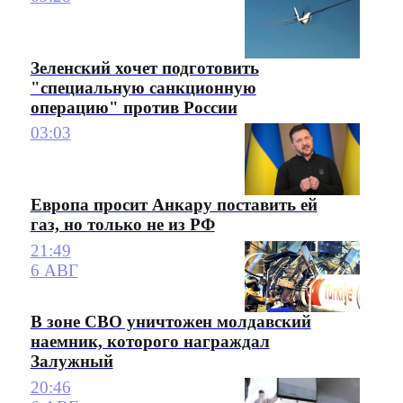
Зеленский хочет подготовить
"специальную санкционную
операцию" против России
03:03
Европа просит Анкару поставить ей
газ, но только не из РФ
21:49
6 АВГ
В зоне СВО уничтожен молдавский
наемник, которого награждал
Залужный
20:46