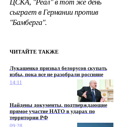
ЦСКА, "Реал" в тот же день
сыграет в Германии против
"Бамберга".
ЧИТАЙТЕ ТАКЖЕ
Лукашенко призвал белорусов скупать
избы, пока все не разобрали россияне
14:11
Найдены документы, подтверждающие
прямое участие НАТО в ударах по
территории РФ
09:28