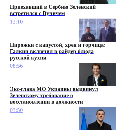
Приехавший в Сербию Зеленский
встретился с Вучичем
12:10
Пирожки с капустой, хрен и горчица:
Галкин включил в райдер блюда
русской кухни
08:56
Экс-глава МО Украины выдвинул
Зеленскому требование о
восстановлении в должности
03:50