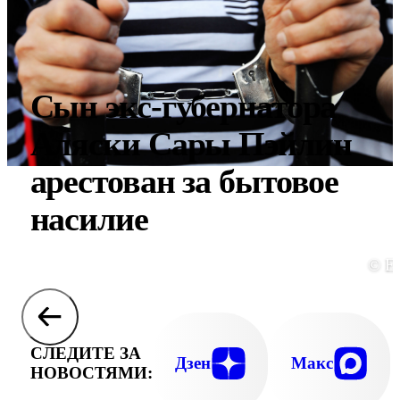
Сын экс-губернатора
Аляски Сары Пэйлин
арестован за бытовое
насилие
© E
СЛЕДИТЕ ЗА
Дзен
Макс
НОВОСТЯМИ: