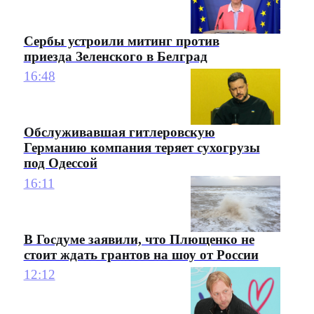
Сербы устроили митинг против
приезда Зеленского в Белград
16:48
Обслуживавшая гитлеровскую
Германию компания теряет сухогрузы
под Одессой
16:11
В Госдуме заявили, что Плющенко не
стоит ждать грантов на шоу от России
12:12