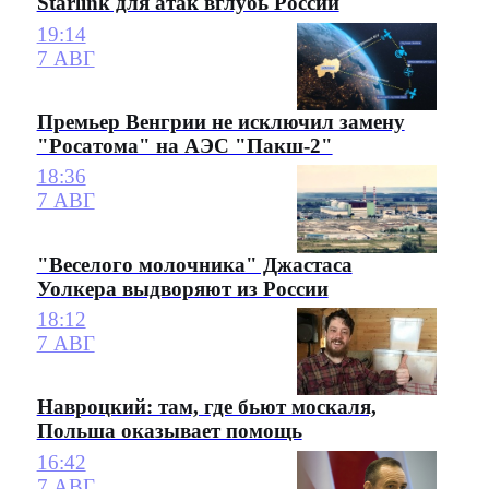
Starlink для атак вглубь России
19:14
7 АВГ
Премьер Венгрии не исключил замену
"Росатома" на АЭС "Пакш-2"
18:36
7 АВГ
"Веселого молочника" Джастаса
Уолкера выдворяют из России
18:12
7 АВГ
Навроцкий: там, где бьют москаля,
Польша оказывает помощь
16:42
7 АВГ