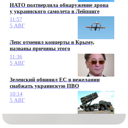
НАТО подтвердила обнаружение дрона
у украинского самолета в Лейпциге
11:57
5 АВГ
Лепс отменил концерты в Крыму,
названы причины этого
11:36
5 АВГ
Зеленский обвинил ЕС в нежелании
снабжать украинскую ПВО
10:14
5 АВГ