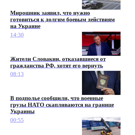
Мирошник заявил, что нужно
готовиться к долгим боевым действиям
на Украине
14:30
Жители Словакии, отказавшиеся от
гражданства РФ, хотят его вернуть
08:13
В подполье сообщили, что военные
грузы НАТО скапливаются на границе
Украины
00:55