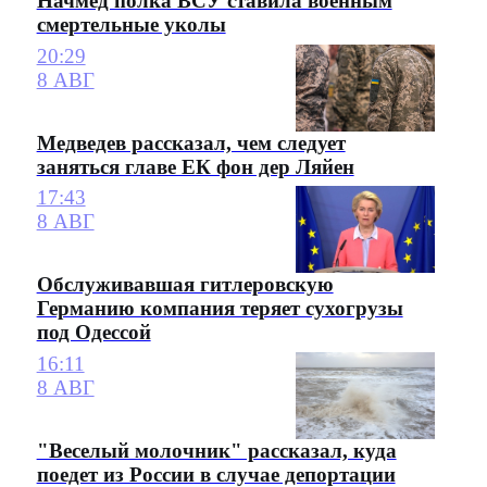
Начмед полка ВСУ ставила военным
смертельные уколы
20:29
8 АВГ
Медведев рассказал, чем следует
заняться главе ЕК фон дер Ляйен
17:43
8 АВГ
Обслуживавшая гитлеровскую
Германию компания теряет сухогрузы
под Одессой
16:11
8 АВГ
"Веселый молочник" рассказал, куда
поедет из России в случае депортации