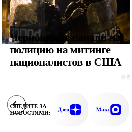
Чернокожие напали на
полицию на митинге
националистов в США
© E
СЛЕДИТЕ ЗА
Дзен
Макс
НОВОСТЯМИ: