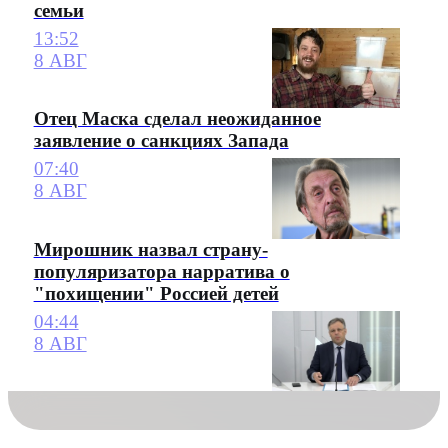
семьи
13:52
8 АВГ
Отец Маска сделал неожиданное
заявление о санкциях Запада
07:40
8 АВГ
Мирошник назвал страну-
популяризатора нарратива о
"похищении" Россией детей
04:44
8 АВГ