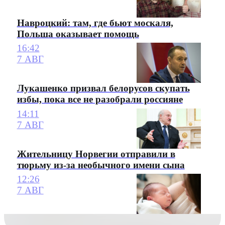
Навроцкий: там, где бьют москаля,
Польша оказывает помощь
16:42
7 АВГ
Лукашенко призвал белорусов скупать
избы, пока все не разобрали россияне
14:11
7 АВГ
Жительницу Норвегии отправили в
тюрьму из-за необычного имени сына
12:26
7 АВГ