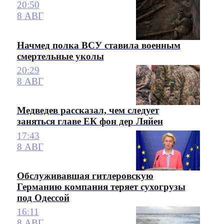
20:50
8 АВГ
Начмед полка ВСУ ставила военным
смертельные уколы
20:29
8 АВГ
Медведев рассказал, чем следует
заняться главе ЕК фон дер Ляйен
17:43
8 АВГ
Обслуживавшая гитлеровскую
Германию компания теряет сухогрузы
под Одессой
16:11
8 АВГ