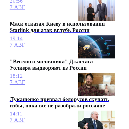
20:56
7 АВГ
Маск отказал Киеву в использовании
Starlink для атак вглубь России
19:14
7 АВГ
"Веселого молочника" Джастаса
Уолкера выдворяют из России
18:12
7 АВГ
Лукашенко призвал белорусов скупать
избы, пока все не разобрали россияне
14:11
7 АВГ