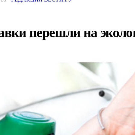
авки перешли на эколо