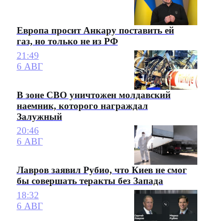
Европа просит Анкару поставить ей
газ, но только не из РФ
21:49
6 АВГ
В зоне СВО уничтожен молдавский
наемник, которого награждал
Залужный
20:46
6 АВГ
Лавров заявил Рубио, что Киев не смог
бы совершать теракты без Запада
18:32
6 АВГ