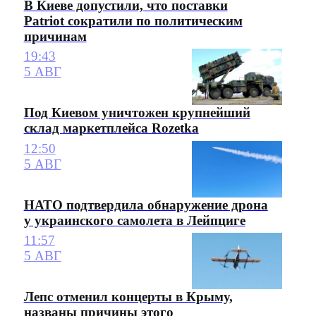
В Киеве допустили, что поставки
Patriot сократили по политическим
причинам
19:43
5 АВГ
Под Киевом уничтожен крупнейший
склад маркетплейса Rozetka
12:50
5 АВГ
НАТО подтвердила обнаружение дрона
у украинского самолета в Лейпциге
11:57
5 АВГ
Лепс отменил концерты в Крыму,
названы причины этого