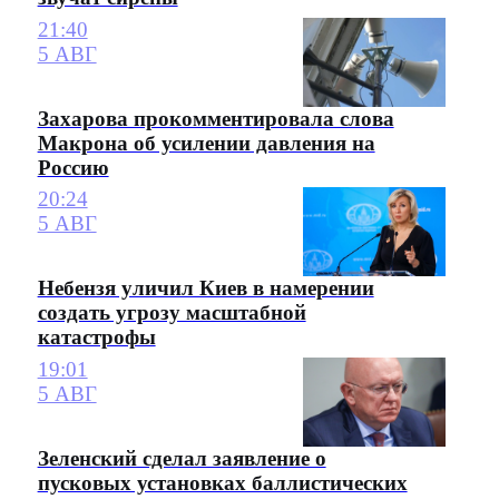
21:40
5 АВГ
Захарова прокомментировала слова
Макрона об усилении давления на
Россию
20:24
5 АВГ
Небензя уличил Киев в намерении
создать угрозу масштабной
катастрофы
19:01
5 АВГ
Зеленский сделал заявление о
пусковых установках баллистических