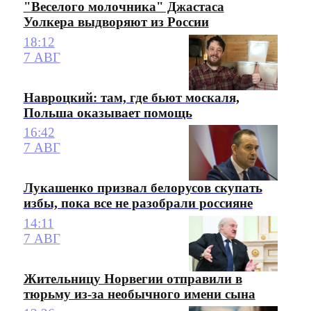
"Веселого молочника" Джастаса
Уолкера выдворяют из России
18:12
7 АВГ
Навроцкий: там, где бьют москаля,
Польша оказывает помощь
16:42
7 АВГ
Лукашенко призвал белорусов скупать
избы, пока все не разобрали россияне
14:11
7 АВГ
Жительницу Норвегии отправили в
тюрьму из-за необычного имени сына