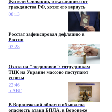
Жители Словакии, отказавшиеся от
гражданства РФ, хотят его вернуть
08:13
Росстат зафиксировал дефляцию в
России
03:28
Охота на "людоловов": сотрудникам
ТЦК на Украине массово поступают
угрозы
22:46
5 АВГ
В Воронежской области объявлена
опасность атаки БПЛА, в Воронеже