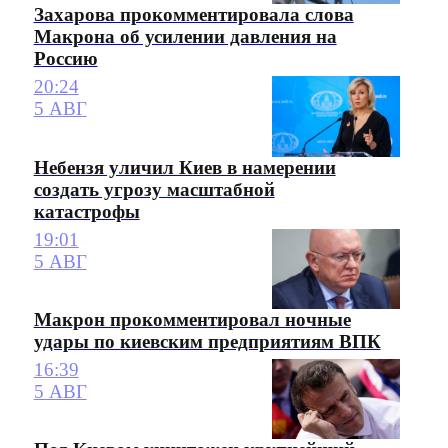
Захарова прокомментировала слова
Макрона об усилении давления на
Россию
20:24
5 АВГ
Небензя уличил Киев в намерении
создать угрозу масштабной
катастрофы
19:01
5 АВГ
Макрон прокомментировал ночные
удары по киевским предприятиям ВПК
16:39
5 АВГ