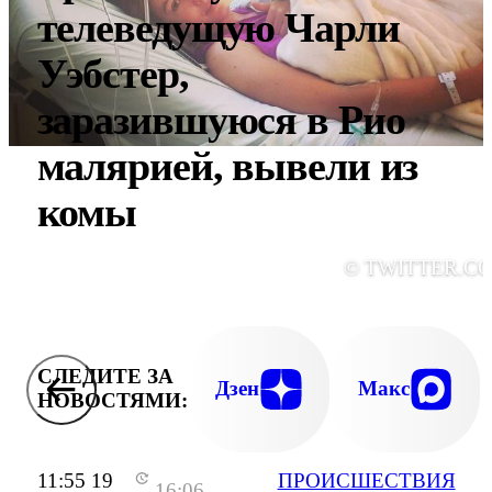
телеведущую Чарли
Уэбстер,
заразившуюся в Рио
малярией, вывели из
комы
© TWITTER.C
СЛЕДИТЕ ЗА
Дзен
Макс
НОВОСТЯМИ:
11:55 19
ПРОИСШЕСТВИЯ
16:06