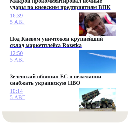
Макрон прокомментировал ночные
удары по киевским предприятиям ВПК
16:39
5 АВГ
Под Киевом уничтожен крупнейший
склад маркетплейса Rozetka
12:50
5 АВГ
Зеленский обвинил ЕС в нежелании
снабжать украинскую ПВО
10:14
5 АВГ