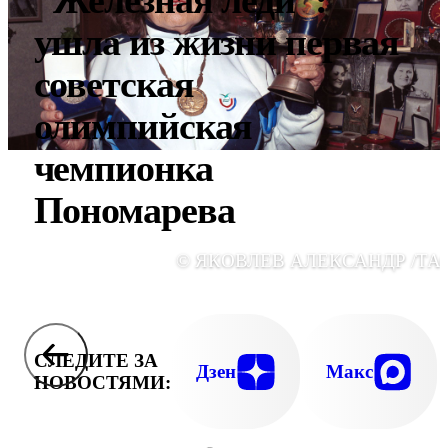
"Железная леди":
ушла из жизни первая
советская
олимпийская
чемпионка
Пономарева
© ЯКОВЛЕВ АЛЕКСАНДР /ТА
СЛЕДИТЕ ЗА
Дзен
Макс
НОВОСТЯМИ: