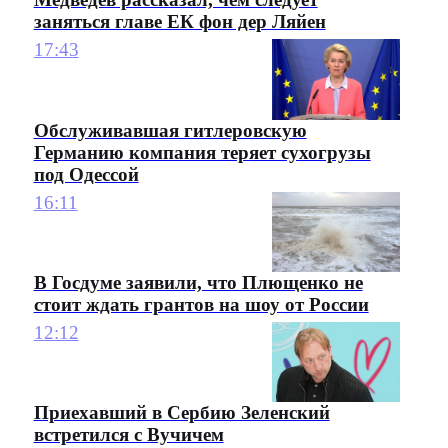
заняться главе ЕК фон дер Ляйен
17:43
Обслуживавшая гитлеровскую
Германию компания теряет сухогрузы
под Одессой
16:11
В Госдуме заявили, что Плющенко не
стоит ждать грантов на шоу от России
12:12
Приехавший в Сербию Зеленский
встретился с Вучичем