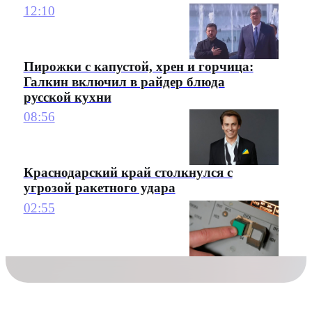
12:10
Пирожки с капустой, хрен и горчица:
Галкин включил в райдер блюда
русской кухни
08:56
Краснодарский край столкнулся с
угрозой ракетного удара
02:55