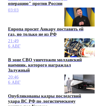
операцию" против России
03:03
Европа просит Анкару поставить ей
газ, но только не из РФ
21:49
6 АВГ
В зоне СВО уничтожен молдавский
наемник, которого награждал
Залужный
20:46
6 АВГ
Опубликованы кадры последствий
удара ВС РФ по логистическому