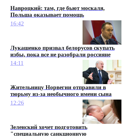
Навроцкий: там, где бьют москаля,
Польша оказывает помощь
16:42
Лукашенко призвал белорусов скупать
избы, пока все не разобрали россияне
14:11
Жительницу Норвегии отправили в
тюрьму из-за необычного имени сына
12:26
Зеленский хочет подготовить
"специальную санкционную