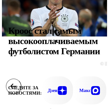
Кроос стал самым
высокооплачиваемым
футболистом Германии
© E
СЛЕДИТЕ ЗА
Дзен
Макс
НОВОСТЯМИ: