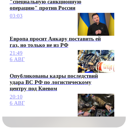
"специальную санкционную
операцию" против России
03:03
Европа просит Анкару поставить ей
газ, но только не из РФ
21:49
6 АВГ
Опубликованы кадры последствий
удара ВС РФ по логистическому
центру под Киевом
20:10
6 АВГ