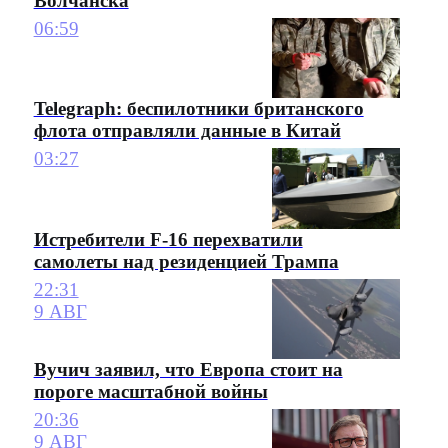
Волчанска
06:59
Telegraph: беспилотники британского
флота отправляли данные в Китай
03:27
Истребители F-16 перехватили
самолеты над резиденцией Трампа
22:31
9 АВГ
Вучич заявил, что Европа стоит на
пороге масштабной войны
20:36
9 АВГ