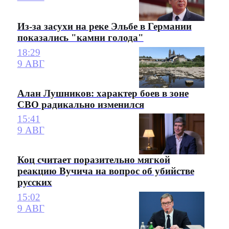
Из-за засухи на реке Эльбе в Германии
показались "камни голода"
18:29
9 АВГ
Алан Лушников: характер боев в зоне
СВО радикально изменился
15:41
9 АВГ
Коц считает поразительно мягкой
реакцию Вучича на вопрос об убийстве
русских
15:02
9 АВГ