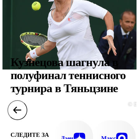
Кузнецова шагнула в
полуфинал теннисного
турнира в Тяньцзине
© E
СЛЕДИТЕ ЗА
Дзен
Макс