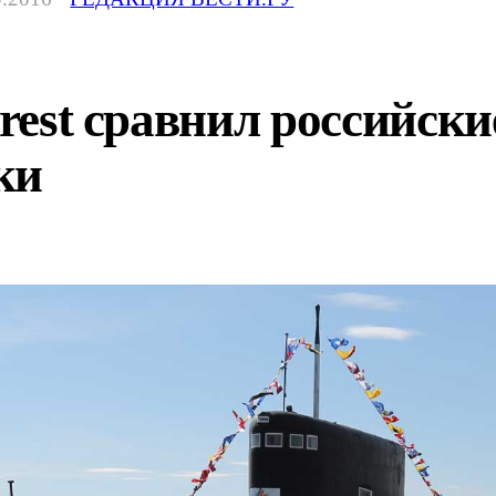
erest сравнил российск
ки