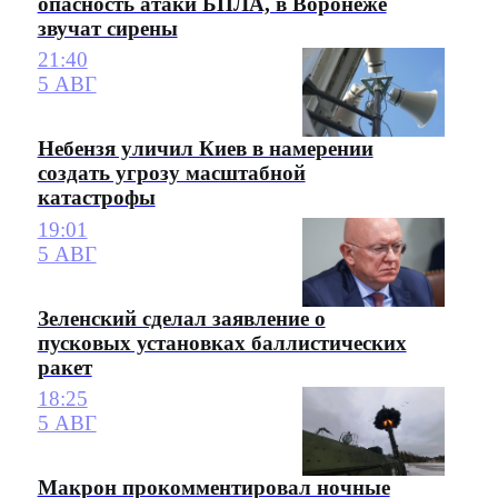
опасность атаки БПЛА, в Воронеже
звучат сирены
21:40
5 АВГ
Небензя уличил Киев в намерении
создать угрозу масштабной
катастрофы
19:01
5 АВГ
Зеленский сделал заявление о
пусковых установках баллистических
ракет
18:25
5 АВГ
Макрон прокомментировал ночные